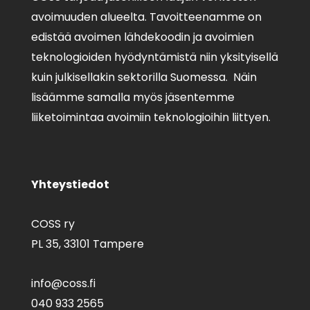
avoimuuden alueelta. Tavoitteenamme on
edistää avoimen lähdekoodin ja avoimien
teknologioiden hyödyntämistä niin yksityisellä
kuin julkisellakin sektorilla Suomessa. Näin
lisäämme samalla myös jäsentemme
liiketoimintaa avoimiin teknologioihin liittyen.
Yhteystiedot
COSS ry
PL 35,
33101 Tampere
info@coss.fi
040 933 2565