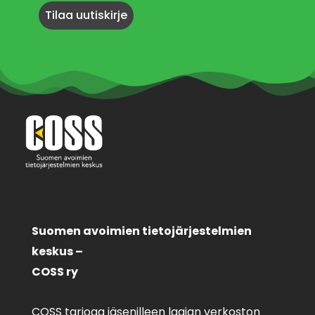
Suomen avoimien tietojärjestelmien
keskus –
COSS ry
COSS tarjoaa jäsenilleen laajan verkoston